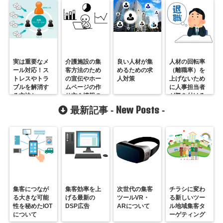
実は重要なメ
介護施設の集
良い人材が集
人材の回転率
ール対応！ス
客方法のため
めるための求
（離職率）を
トレスやトラ
の宣伝やホー
人対策
上げないため
ブルを解消す
ムページの作
に人事担当者
る方法と
り方＆情報の
が気を付ける
は・・？
入れ方
べきことと
New Posts
最新記事 -
-
は！？
集客につなが
集客効率を上
次世代の集客
チラシに変わ
る大きな可能
げる最新の
ツールVR・
る新しいツー
性を秘めたIOT
DSP広告
ARについて
ル地域集客タ
について
ーゲティング