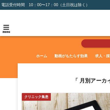
電話受付時間 10：00〜17：00（土日祝は除く）
menu
ホーム
動画がもたらす効果
求人・採
「 月別アーカイ
クリニック集患