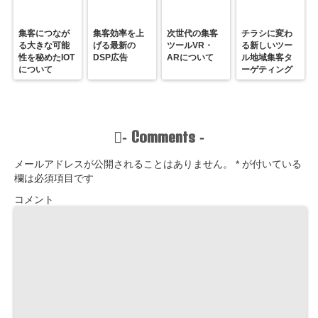
集客につなが
集客効率を上
次世代の集客
チラシに変わ
る大きな可能
げる最新の
ツールVR・
る新しいツー
性を秘めたIOT
DSP広告
ARについて
ル地域集客タ
について
ーゲティング
Comments
-
-
メールアドレスが公開されることはありません。
*
が付いている
欄は必須項目です
コメント