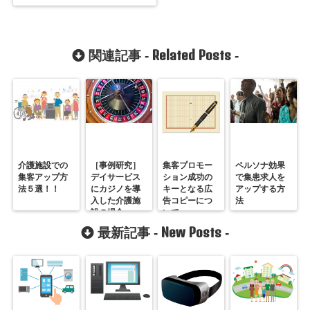
Related Posts
関連記事 -
-
介護施設での
［事例研究］
集客プロモー
ペルソナ効果
集客アップ方
デイサービス
ション成功の
で集患求人を
法５選！！
にカジノを導
キーとなる広
アップする方
入した介護施
告コピーにつ
法
設の場合
いて
New Posts
最新記事 -
-