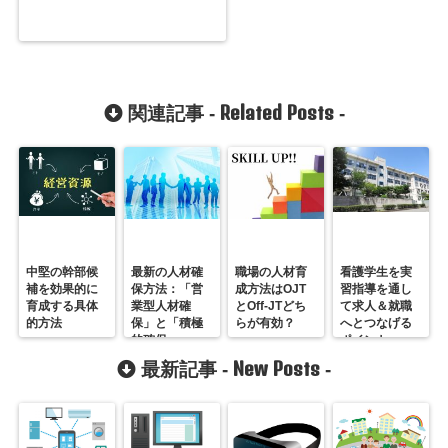
Related Posts
関連記事 -
-
中堅の幹部候
最新の人材確
職場の人材育
看護学生を実
補を効果的に
保方法：「営
成方法はOJT
習指導を通し
育成する具体
業型人材確
とOff-JTどち
て求人＆就職
的方法
保」と「積極
らが有効？
へとつなげる
的確保」
ポイント
New Posts
最新記事 -
-