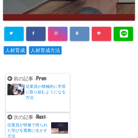
人材育成
人材育成方法
Prev
前の記事 -
-
従業員が積極的に学習
に取り組むようになる
方法
Next
次の記事 -
-
従業員が研修で得られ
た学びを業務に生かす
方法