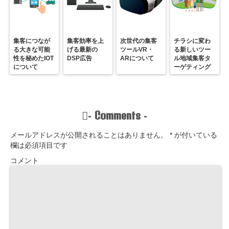
集客につなが
集客効率を上
次世代の集客
チラシに変わ
る大きな可能
げる最新の
ツールVR・
る新しいツー
性を秘めたIOT
DSP広告
ARについて
ル地域集客タ
について
ーゲティング
Comments
-
-
メールアドレスが公開されることはありません。
*
が付いている
欄は必須項目です
コメント