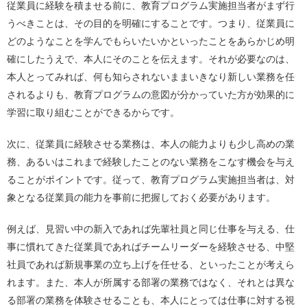
従業員に経験を積ませる前に、教育プログラム実施担当者がまず行
うべきことは、その目的を明確にすることです。つまり、従業員に
どのようなことを学んでもらいたいかといったことをあらかじめ明
確にしたうえで、本人にそのことを伝えます。それが必要なのは、
本人とってみれば、何も知らされないままいきなり新しい業務を任
されるよりも、教育プログラムの意図が分かっていた方が効果的に
学習に取り組むことができるからです。
次に、従業員に経験させる業務は、本人の能力よりも少し高めの業
務、あるいはこれまで経験したことのない業務をこなす機会を与え
ることがポイントです。従って、教育プログラム実施担当者は、対
象となる従業員の能力を事前に把握しておく必要があります。
例えば、見習い中の新入であれば先輩社員と同じ仕事を与える、仕
事に慣れてきた従業員であればチームリーダーを経験させる、中堅
社員であれば新規事業の立ち上げを任せる、といったことが考えら
れます。また、本人が所属する部署の業務ではなく、それとは異な
る部署の業務を体験させることも、本人にとっては仕事に対する視