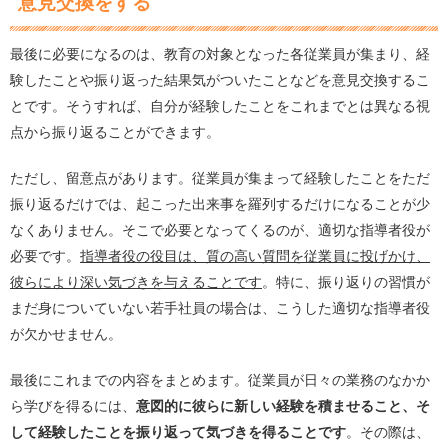
意見交換をする
最後に必要になるのは、教育の対象となった各従業員が集まり、経
験したことや振り返った結果気がついたことなどを意見交換するこ
とです。そうすれば、自分が経験したことをこれまでとは異なる視
点から振り返ることができます。
ただし、留意点があります。従業員が集まって経験したことをただ
振り返るだけでは、起こった出来事を羅列するだけになることが少
なくありません。そこで必要となってくるのが、適切な指導者役が
必要です。
指導者役の役目は、質の高い質問を従業員に投げかけ、
彼らにより深い気づきを与えることです
。特に、振り返りの習慣が
まだ身についていない若手社員の場合は、こうした適切な指導者役
が欠かせません。
最後にこれまでの内容をまとめます。従業員が日々の業務のなかか
ら学びを得るには、
意図的に彼らに新しい経験を積ませること、そ
して経験したことを振り返って気づきを得ることです
。その際は、