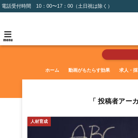
電話受付時間 10：00〜17：00（土日祝は除く）
menu
ホーム
動画がもたらす効果
求人・採
「 投稿者アーカイ
人材育成