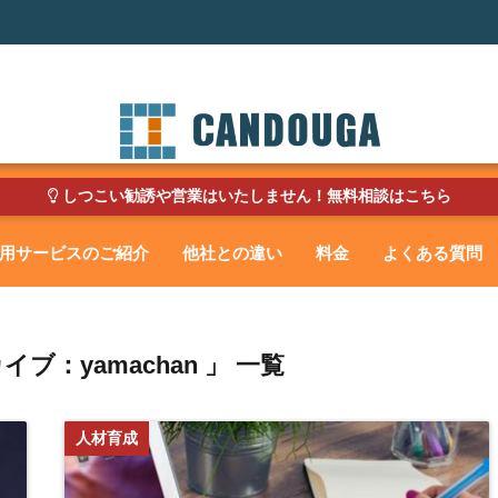
しつこい勧誘や営業はいたしません！無料相談はこちら
用サービスのご紹介
他社との違い
料金
よくある質問
ブ：yamachan 」 一覧
人材育成