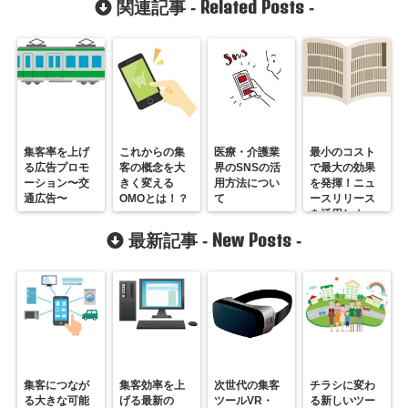
Related Posts
関連記事 -
-
集客率を上げ
これからの集
医療・介護業
最小のコスト
る広告プロモ
客の概念を大
界のSNSの活
で最大の効果
ーション〜交
きく変える
用方法につい
を発揮！ニュ
通広告〜
OMOとは！？
て
ースリリース
を活用しよ
う！
New Posts
最新記事 -
-
集客につなが
集客効率を上
次世代の集客
チラシに変わ
る大きな可能
げる最新の
ツールVR・
る新しいツー