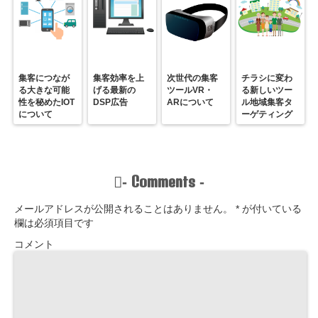
集客につなが
集客効率を上
次世代の集客
チラシに変わ
る大きな可能
げる最新の
ツールVR・
る新しいツー
性を秘めたIOT
DSP広告
ARについて
ル地域集客タ
について
ーゲティング
Comments
-
-
メールアドレスが公開されることはありません。
*
が付いている
欄は必須項目です
コメント