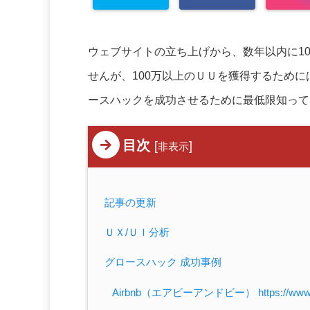
ウェブサイトの立ち上げから、数年以内に1
せんが、100万以上のＵＵを獲得するため
ースハックを成功させるために最低限知って
目次
[
]
非表示
記事の更新
ＵＸ/ＵＩ分析
グロースハック 成功事例
Airbnb（エアビーアンドビー） https://www.ai