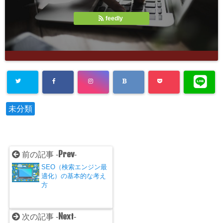
feedly
未分類
Prev
前の記事 -
-
SEO（検索エンジン最
適化）の基本的な考え
方
Next
次の記事 -
-