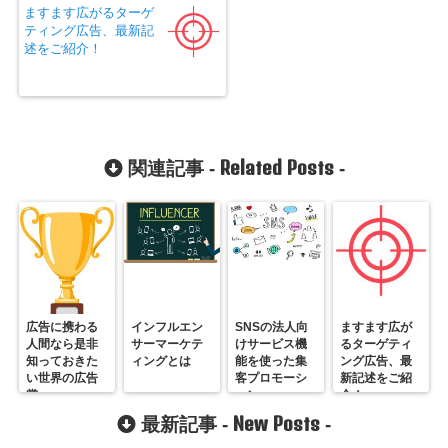
ますます広がるターゲ
ティング広告、最新記
述をご紹介！
Related Posts
関連記事 -
-
広告に携わる
インフルエン
SNSの法人向
ますます広が
人間なら是非
サーマーケテ
けサービス機
るターゲティ
知っておきた
ィングとは
能を使った集
ング広告、最
い世界の広告
客プロモーシ
新記述をご紹
賞
ョン
介！
New Posts
最新記事 -
-