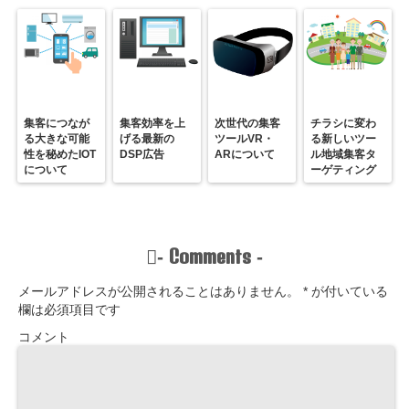
集客につなが
集客効率を上
次世代の集客
チラシに変わ
る大きな可能
げる最新の
ツールVR・
る新しいツー
性を秘めたIOT
DSP広告
ARについて
ル地域集客タ
について
ーゲティング
Comments
-
-
メールアドレスが公開されることはありません。
*
が付いている
欄は必須項目です
コメント