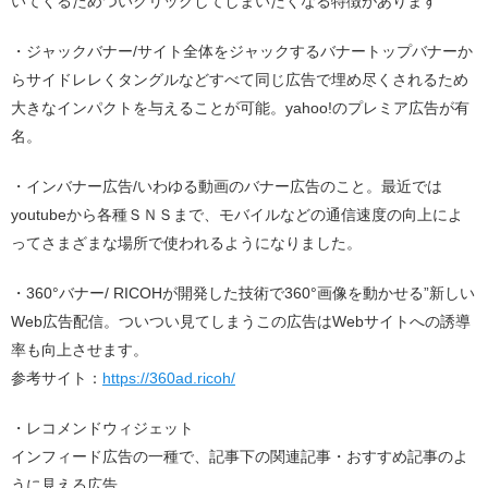
いてくるためついクリックしてしまいたくなる特徴があります
・ジャックバナー/サイト全体をジャックするバナートップバナーか
らサイドレレくタングルなどすべて同じ広告で埋め尽くされるため
大きなインパクトを与えることが可能。yahoo!のプレミア広告が有
名。
・インバナー広告/いわゆる動画のバナー広告のこと。最近では
youtubeから各種ＳＮＳまで、モバイルなどの通信速度の向上によ
ってさまざまな場所で使われるようになりました。
・360°バナー/ RICOHが開発した技術で360°画像を動かせる”新しい
Web広告配信。ついつい見てしまうこの広告はWebサイトへの誘導
率も向上させます。
参考サイト：
https://360ad.ricoh/
・レコメンドウィジェット
インフィード広告の一種で、記事下の関連記事・おすすめ記事のよ
うに見える広告