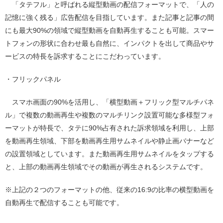
「タテフル」と呼ばれる縦型動画の配信フォーマットで、「人の
記憶に強く残る」広告配信を目指しています。また記事と記事の間
にも最大
90%
の領域で縦型動画を自動再生することも可能。スマー
トフォンの形状に合わせ最も自然に、インパクトを出して商品やサ
ービスの特長を訴求することにこだわっています。
・フリックパネル
スマホ画面の
90%
を活用し、「横型動画＋フリック型マルチパネ
ル」で複数の動画再生や複数のマルチリンク設置可能な多様型フォ
ーマットが特長で、
タテに
90%
占有された訴求領域を利用し、上部
を動画再生領域、下部を動画再生用サムネイルや静止画バナーなど
の設置領域としています。また動画再生用サムネイルをタップする
と、上部の動画再生領域でその動画が再生されるシステムです。
※上記の２つのフォーマットの他、従来の
16:9
の比率の横型動画を
自動再生で配信することも可能です。