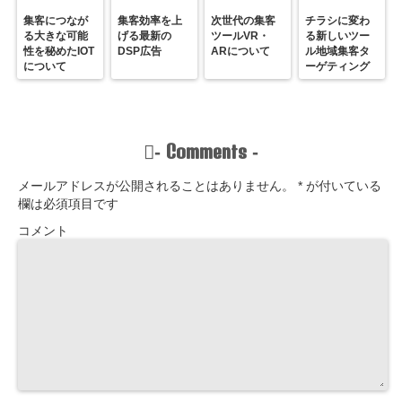
集客につなが
集客効率を上
次世代の集客
チラシに変わ
る大きな可能
げる最新の
ツールVR・
る新しいツー
性を秘めたIOT
DSP広告
ARについて
ル地域集客タ
について
ーゲティング
Comments
-
-
メールアドレスが公開されることはありません。
*
が付いている
欄は必須項目です
コメント