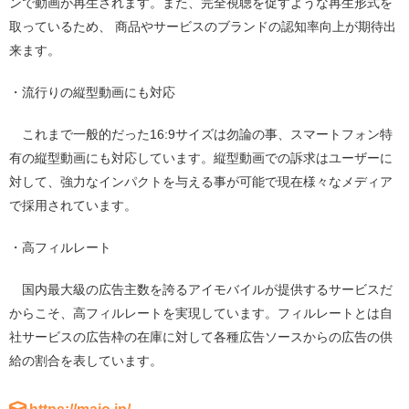
ンで動画が再生されます。また、完全視聴を促すような再生形式を
取っているため、
商品やサービスのブランドの認知率向上が期待出
来ます。
・流行りの縦型
動画にも対応
これまで一般的だった16:9サイズ
は勿論の事、スマートフォン特
有の縦型動画にも対応しています。縦型動画での訴求はユーザーに
対して、強力なインパクトを与える事が可能で現在様々なメディア
で採用されています。
・高フィルレート
国内最大級の広告主数を誇るアイモバイルが提供するサービスだ
からこそ、高フィルレートを実現しています。フィルレートとは
自
社サービスの広告枠の在庫に対して各種広告ソースからの広告の供
給の割合を表しています。