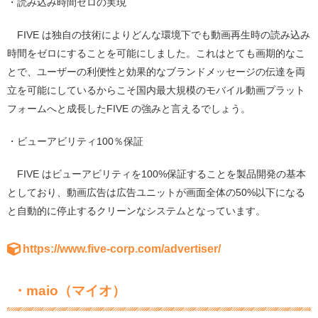
・読み込み時間ゼロの実現
FIVE
は独自の技術によりどんな環境下でも動画再生時の読み込み
時間をゼロにすることを可能にしました。これはとても画期的なこ
とで、ユーザーの利便性と効果的なブランドメッセージの伝達を両
立を可能にしているからこそ国内最大規模のモバイル動画プラット
フォームへと成長した
FIVE の強み
と言えるでしょう。
・ビューアビリティ100％保証
FIVE
はビューアビリティを
100%
保証することを製品開発の基本
としており、動画広告は広告ユニットが画面全体の
50%
以下になる
と自動的に停止するクリーンなシステムとなっています。
https://www.five-corp.com/advertiser/
・
maio
（マイオ）