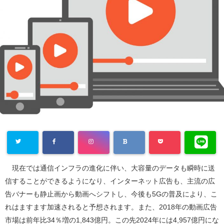
現在では通信インフラの進化に伴い、大容量のデータも瞬時に送
信することができるようになり、インターネット広告も、主流の広
告バナーも静止画から動画へシフトし、今後も
5G
の普及により、こ
れはますます加速されると予想されます。また、
2018
年の動画広告
市場は前年比
34
％増の
1,843
億円。この先
2024
年には
4,957
億円にな