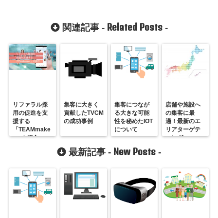
Related Posts
関連記事 -
-
リファラル採
集客に大きく
集客につなが
店舗や施設へ
用の促進を支
貢献したTVCM
る大きな可能
の集客に最
援する
の成功事例
性を秘めたIOT
適！最新のエ
「TEAMmake
について
リアターゲテ
r」の紹介
ィング
New Posts
最新記事 -
-