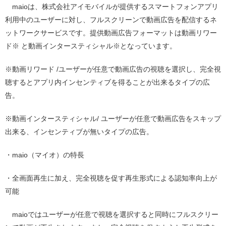
maio
は、株式会社アイモバイルが提供するスマートフォンアプリ
利用中のユーザーに対し、フルスクリーンで動画広告を配信するネ
ットワークサービスです。
提供動画広告フォーマットは
動画リワー
ド※
と
動画インタースティシャル※となっています
。
※動画リワード
/
ユーザーが任意で動画広告の視聴を選択し、完全視
聴するとアプリ内インセンティブを得ることが出来るタイプの広
告。
※動画インタースティシャル/
ユーザーが任意で動画広告をスキップ
出来る、インセンティブが無いタイプの広告。
・
maio
（マイオ）の特長
・全画面再生に加え、完全視聴を促す再生形式による認知率向上が
可能
maioでは
ユーザーが任意で視聴を選択すると同時にフルスクリー