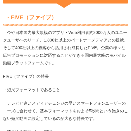
・
FIVE
（ファイブ）
今や日本国内最大規模のアプリ・W
eb利用者約3000万人の
ユニー
クユーザ
へのリーチ、
1,800社
以上のパートナーメディアとの提携、
そして
400社以上の
顧客から活用され成長した
FIVE
。企業の様々な
広告プロモーションに対応することができる国内最大級のモバイル
動画プラットフォームです。
FIVE
（ファイブ）の特長
・短尺フォーマットであること
テレビと違いメディアチェンジの早いスマートフォンユーザーの
ニーズに合わせて、基本フォーマットをおよそ
5
秒間という飽きのこ
ない短尺動画に設定しているのが大きな特長です。