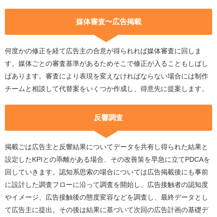
媒体審査〜広告掲載
何度かの修正を経て広告主の合意が得られれば媒体審査に回しま
す。媒体ごとの審査基準があるためそこで修正が入ることもしばし
ばあります。審査により表現を変えなければならない場合には制作
チームと相談して代替案をいくつか作成し、得意先に提案します。
反響調査
掲載ごは広告主と反響結果についてデータを共有し得られた結果と
設定したKPIとの乖離がある場合、その改善策を早急に立てPDCAを
回していきます。認知系思索の場合については広告掲載後にも事前
に設計した調査フローに沿って調査を開始し、広告接触者の認知度
やイメージ、広告接触後の態度変容などを調査し、最終データとし
て広告主に提出。その後は結果に基づいて次回の広告計画の基礎デ