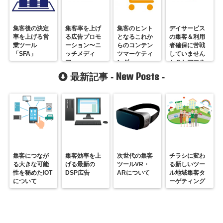
集客後の決定
集客率を上げ
集客のヒント
デイサービス
率を上げる営
る広告プロモ
となるこれか
の集客＆利用
業ツール
ーション〜ニ
らのコンテン
者確保に苦戦
「SFA」
ッチメディ
ツマーケティ
していません
ア〜
ング
か？ケアマネ
に効果的にア
New Posts
最新記事 -
-
ピールする方
法
集客につなが
集客効率を上
次世代の集客
チラシに変わ
る大きな可能
げる最新の
ツールVR・
る新しいツー
性を秘めたIOT
DSP広告
ARについて
ル地域集客タ
について
ーゲティング