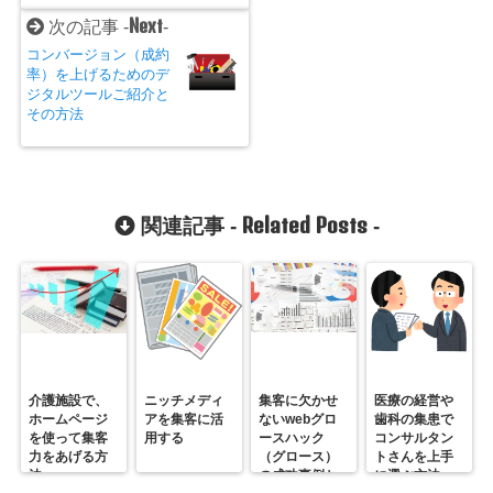
Next
次の記事 -
-
コンバージョン（成約
率）を上げるためのデ
ジタルツールご紹介と
その方法
Related Posts
関連記事 -
-
介護施設で、
ニッチメディ
集客に欠かせ
医療の経営や
ホームページ
アを集客に活
ないwebグロ
歯科の集患で
を使って集客
用する
ースハック
コンサルタン
力をあげる方
（グロース）
トさんを上手
法
の成功事例と
に選ぶ方法