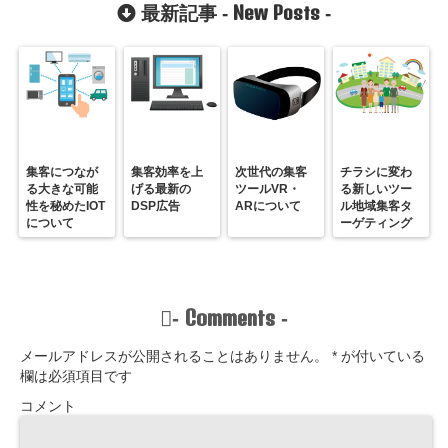
分析方法
New Posts
最新記事 -
-
集客につなが
集客効率を上
次世代の集客
チラシに変わ
る大きな可能
げる最新の
ツールVR・
る新しいツー
性を秘めたIOT
DSP広告
ARについて
ル地域集客タ
について
ーゲティング
Comments
-
-
メールアドレスが公開されることはありません。
*
が付いている
欄は必須項目です
コメント