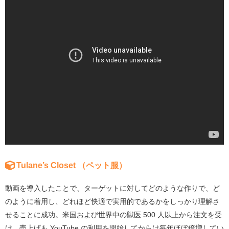
Tulane’s Closet （ペット服）
動画を導入したことで、ターゲットに対してどのような作りで、ど
のように着用し、どれほど快適で実用的であるかをしっかり理解さ
せることに成功。米国および世界中の獣医 500 人以上から注文を受
け、売上げも YouTube の利用を開始してからは毎年ほぼ倍増してい