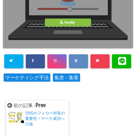
Follow
feedly
マーケティング手法
集患・集客
Prev
前の記事 -
-
SNSのフォロー対策の
重要性！マーケ成功へ
の道