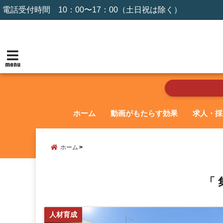
電話受付時間 10：00〜17：00（土日祝は除く）
menu
ホーム
動画がもたらす効果
求人・採
ホーム
「 
人材育成