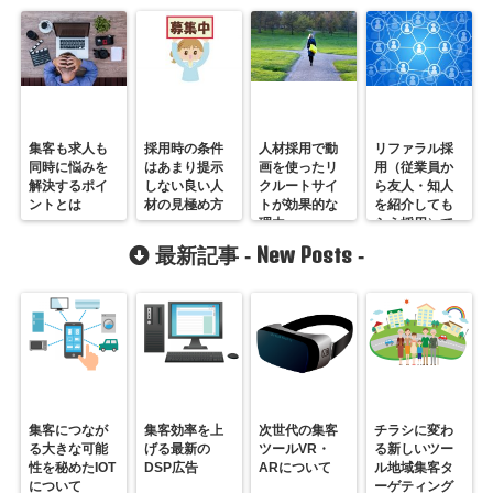
集客も求人も
採用時の条件
人材採用で動
リファラル採
同時に悩みを
はあまり提示
画を使ったリ
用（従業員か
解決するポイ
しない良い人
クルートサイ
ら友人・知人
ントとは
材の見極め方
トが効果的な
を紹介しても
理由
らう採用）で
採用を活性化
New Posts
最新記事 -
-
する方法
集客につなが
集客効率を上
次世代の集客
チラシに変わ
る大きな可能
げる最新の
ツールVR・
る新しいツー
性を秘めたIOT
DSP広告
ARについて
ル地域集客タ
について
ーゲティング