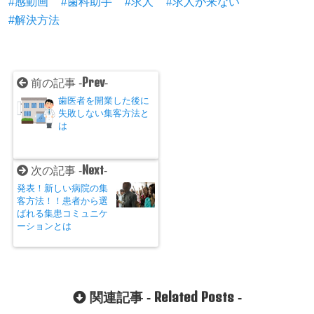
感動画
歯科助手
求人
求人が来ない
解決方法
Prev
前の記事 -
-
歯医者を開業した後に
失敗しない集客方法と
は
Next
次の記事 -
-
発表！新しい病院の集
客方法！！患者から選
ばれる集患コミュニケ
ーションとは
Related Posts
関連記事 -
-