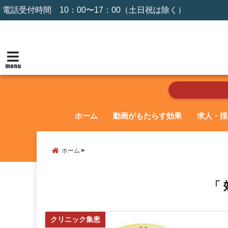
電話受付時間 10：00〜17：00（土日祝は除く）
menu
ホーム
動画がもたらす効果
求人・採
ホーム
「 
クリニック集患