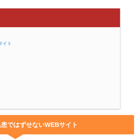
サイト
の集患ではずせないWEBサイト