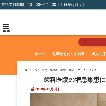
電話受付時間 10：00〜17：00（土日祝は除く）
menu
ホーム
動画がもたらす効果
求人・採
ホーム
集患・集客
医療（病院・クリニック）
歯科医院の増患集患
2018年12月6日