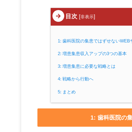
目次
[
]
非表示
1: 歯科医院の集患ではずせないWEB
2: 増患集患収入アップの3つの基本
3: 増患集患に必要な戦略とは
4: 戦略から行動へ
5: まとめ
1: 歯科医院